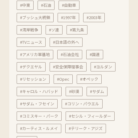
#中東
#石油
#自動車
#ブッシュ大統領
#1997年
#2003年
#湾岸戦争
#ソ連
#第九条
#TVニュース
#日本語の外へ
#アメリカ軍基地
#石油会社
#国連
#デクエヤル
#安全保障理事会
#ヨルダン
#リセッション
#Opec
#オペック
#キャロル・ハバッド
#砂漠
#サダム
#サダム・フセイン
#コリン・パウエル
#コミスキー・パーク
#セシル・フィールダー
#カーティス・ルメイ
#テリーク・アジズ