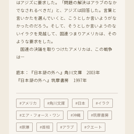
はアジズに要求した。「問題の解決はアラブのなか
でなされるべきだ」と、アジズは回答した。言葉と
言いかたを選んでいくと、こうとしか言いようがな
かったのだろう。そして、そうとしか言いようのな
いイラクを見越して、国連つまりアメリカは、その
ような要求をした。
国連の決議を取りつけたアメリカは、この戦争
は…
底本：『日本語の外へ』角川文庫 2003年
『日本語の外へ』筑摩書房 1997年
#アメリカ
#角川文庫
#日本
#イラク
#エア・フォース・ワン
#沖縄
#筑摩書房
#原爆
#首相
#アラブ
#クエート