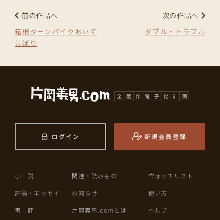
前の作品へ
次の作品へ
箱根ターンパイクおいて
ダブル・トラブル
けぼり
ログイン
新規会員登録
小 説
関連・読みもの
ウォッチリスト
評論・エッセイ
お知らせ
使い方
書 評
片岡義男.comとは
ヘルプ