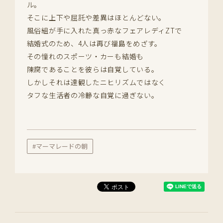
ル。
そこに上下や屈託や差異はほとんどない。
風俗組が手に入れた真っ赤なフェアレディZTで
結婚式のため、4人は再び福島をめざす。
その憧れのスポーツ・カーも結婚も
陳腐であることを彼らは自覚している。
しかしそれは達観したニヒリズムではなく
タフな生活者の冷静な自覚に過ぎない。
#マーマレードの朝