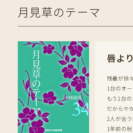
月見草のテーマ
唇よ
残暑が徐
1台のオ
もう1台
だからや
2人が会
1年前の