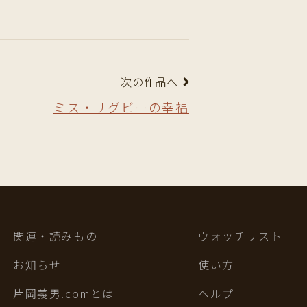
次の作品へ
ミス・リグビーの幸福
関連・読みもの
ウォッチリスト
お知らせ
使い方
片岡義男.comとは
ヘルプ