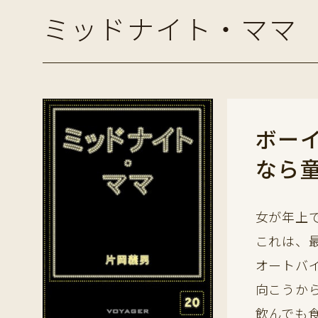
ミッドナイト・ママ
ボー
なら
女が年上
これは、
オートバ
向こうか
飲んでも