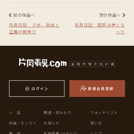
前の作品へ
次の作品へ
先見日記 さあ、自由と
先見日記 国家は神とな
正義の戦争だ
った
ログイン
新規会員登録
小 説
関連・読みもの
ウォッチリスト
評論・エッセイ
お知らせ
使い方
書 評
片岡義男.comとは
ヘルプ