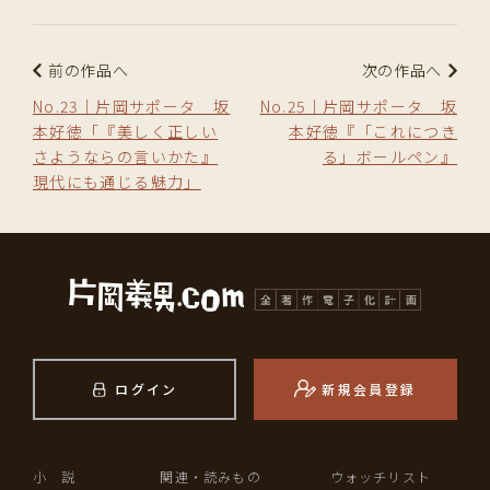
前の作品へ
次の作品へ
No.23｜片岡サポータ 坂
No.25｜片岡サポータ 坂
本好徳「『美しく正しい
本好徳『「これにつき
さようならの言いかた』
る」ボールペン』
現代にも通じる魅力」
ログイン
新規会員登録
小 説
関連・読みもの
ウォッチリスト