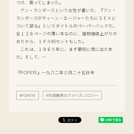
つけ、買ってしまった。
アン・ランダースという女性が書いた、『アン・
ランダースがティーン・エージャーたちにＳＥＸに
ついて語る』というタイトルのペーパーバックだ。
全１２８ページの薄い本なのに、諸物価値上がりの
おりから、１ドル95セントもした。
これは、１９６５年に、まず最初に世に出た本
だ。そして、…
『POPEYE』一九八二年三月二十五日号
#POPEYE
#片岡義男のアメリカノロジー