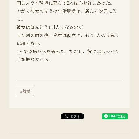
同じような環境に暮らす2人は心を許しあった。
やがて彼女のほうの生活環境は、新たな次元に入
る。
彼女はほんとうに1人になるのだ。
また別の雨の夜。今度は彼女は、もう1人の18歳に
は頼らない。
1人で路線バスを選んだ。ただし、彼にはしっかり
手を振りながら。
#離婚