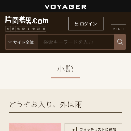
ログイン
MENU
小説
どうぞお入り、外は雨
ウォッチリストに追加