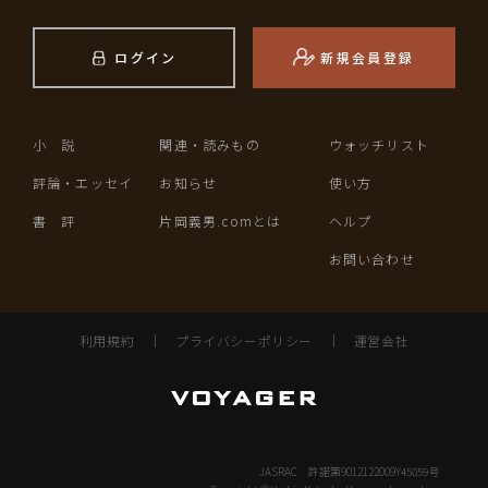
ログイン
新規会員登録
小 説
関連・読みもの
ウォッチリスト
評論・エッセイ
お知らせ
使い方
書 評
片岡義男.comとは
ヘルプ
お問い合わせ
利用規約
｜
プライバシーポリシー
｜
運営会社
JASRAC 許諾第9012122009Y45059号