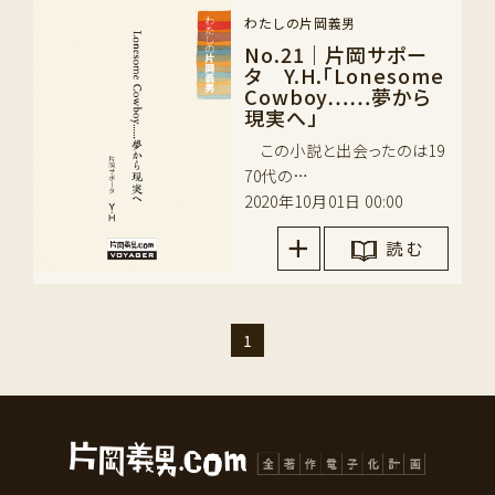
わたしの片岡義男
No.21｜片岡サポー
タ Y.H.「Lonesome
Cowboy……夢から
現実へ」
この小説と出会ったのは19
70代の…
2020年10月01日 00:00
読 む
1