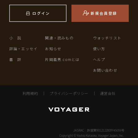
ログイン
新規会員登録
小 説
関連・読みもの
ウォッチリスト
評論・エッセイ
お知らせ
使い方
書 評
片岡義男.comとは
ヘルプ
お問い合わせ
利用規約
｜
プライバシーポリシー
｜
運営会社
JASRAC 許諾第9012122009Y45059号
Copyright © Yoshio Kataoka, Voyager Japan, Inc.