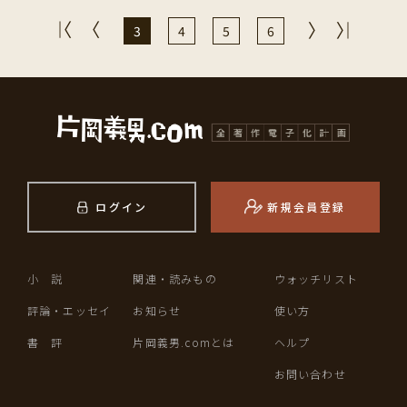
3
4
5
6
ログイン
新規会員登録
小 説
関連・読みもの
ウォッチリスト
評論・エッセイ
お知らせ
使い方
書 評
片岡義男.comとは
ヘルプ
お問い合わせ