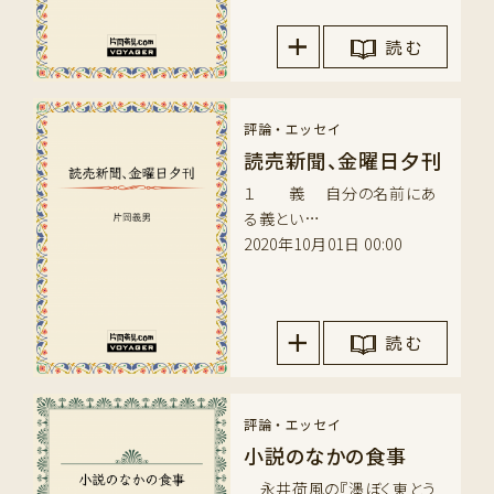
読 む
評論・エッセイ
読売新聞、金曜日夕刊
１ 義 自分の名前にあ
る義とい…
2020年10月01日 00:00
読 む
評論・エッセイ
小説のなかの食事
永井荷風の『濹ぼく東とう