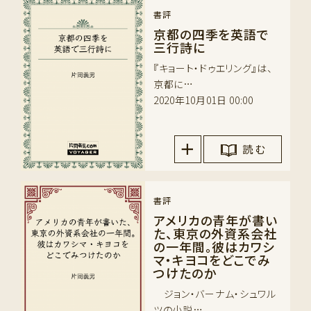
書評
京都の四季を英語で
三行詩に
『キョート・ドゥエリング』は、
京都に…
2020年10月01日 00:00
読 む
書評
アメリカの青年が書い
た、東京の外資系会社
の一年間。彼はカワシ
マ・キヨコをどこでみ
つけたのか
ジョン・バーナム・シュワル
ツの小説…