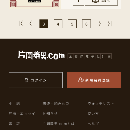
3
4
5
6
ログイン
新規会員登録
小 説
関連・読みもの
ウォッチリスト
評論・エッセイ
お知らせ
使い方
書 評
片岡義男.comとは
ヘルプ