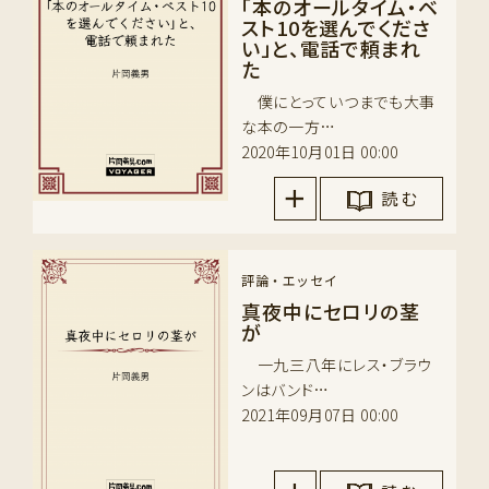
「本のオールタイム・ベ
スト10を選んでくださ
い」と、電話で頼まれ
た
僕にとっていつまでも大事
な本の一方…
2020年10月01日 00:00
読 む
評論・エッセイ
真夜中にセロリの茎
が
一九三八年にレス・ブラウ
ンはバンド…
2021年09月07日 00:00