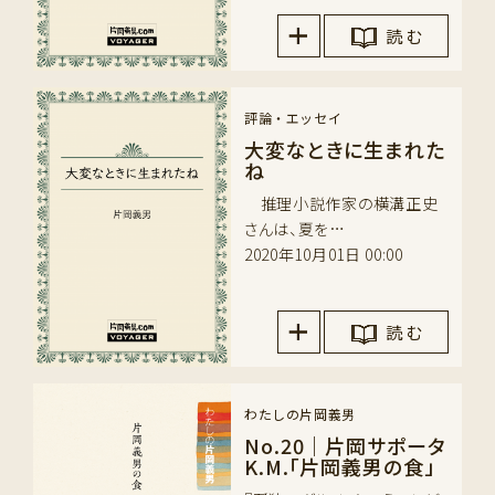
読 む
評論・エッセイ
大変なときに生まれた
ね
推理小説作家の横溝正史
さんは、夏を…
2020年10月01日 00:00
読 む
わたしの片岡義男
No.20｜片岡サポータ
K.M.「片岡義男の食」