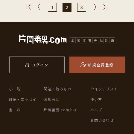
1
2
3
ログイン
新規会員登録
小 説
関連・読みもの
ウォッチリスト
評論・エッセイ
お知らせ
使い方
書 評
片岡義男.comとは
ヘルプ
お問い合わせ