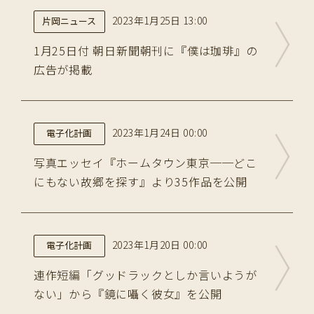
2023年1月25日 13:00
片岡ニュース
1月25日付 朝日新聞朝刊に『僕は珈琲』の
広告が掲載
2023年1月24日 00:00
電子化計画
写真エッセイ『ホームタウン東京──どこ
にもない故郷を探す』より35作品を公開
2023年1月20日 00:00
電子化計画
連作短編「グッドラックとしか言いようが
ない」から『鏡に囁く彼女』を公開