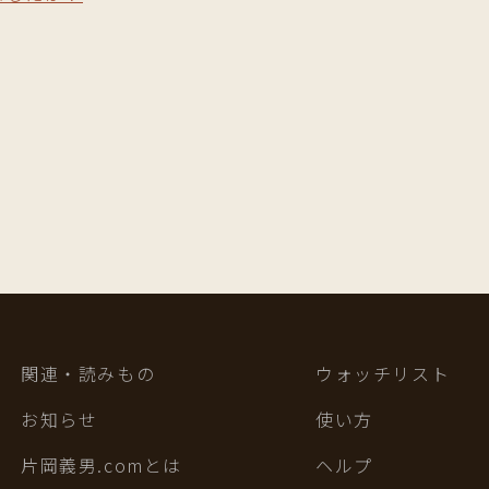
関連・読みもの
ウォッチリスト
お知らせ
使い方
片岡義男.comとは
ヘルプ