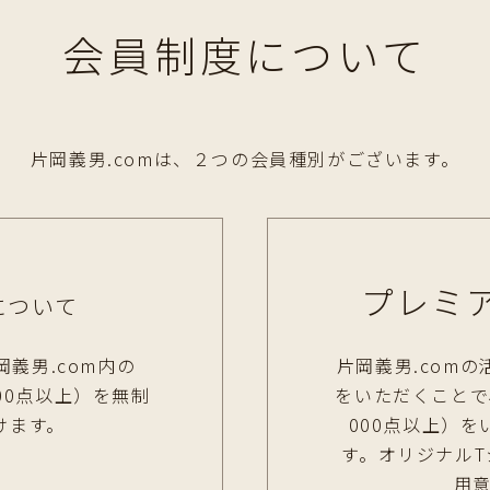
会員制度について
片岡義男.comは、２つの会員種別がございます。
プレミ
について
岡義男.com内の
片岡義男.com
00点以上）を無制
をいただくことで
けます。
000点以上）
す。オリジナル
用