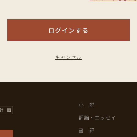
ログインする
キャンセル
小 説
評論・エッセイ
書 評