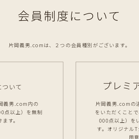
会員制度について
片岡義男.comは、２つの会員種別がございます。
プレミ
について
岡義男.com内の
片岡義男.com
00点以上）を無制
をいただくことで
けます。
000点以上）
す。オリジナル
用