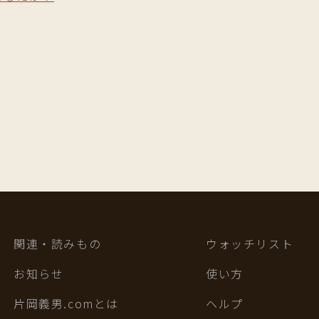
関連・読みもの
ウォッチリスト
お知らせ
使い方
片岡義男.comとは
ヘルプ