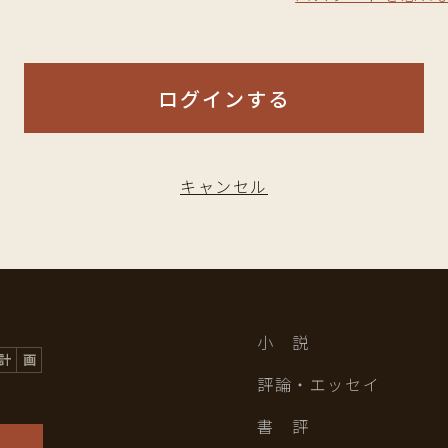
ログインする
キャンセル
小 説
評論・エッセイ
書 評